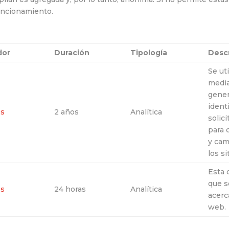
uncionamiento.
dor
Duración
Tipología
Desc
Se ut
media
gener
ident
es
2 años
Analítica
solici
para 
y cam
los si
Esta 
que s
es
24 horas
Analítica
acerca
web.