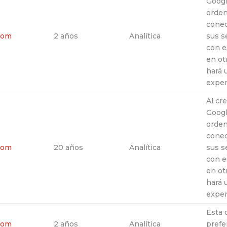
Googl
orden
conec
com
2 años
Analítica
sus s
con e
en ot
hará 
exper
Al cr
Googl
orden
conec
com
20 años
Analítica
sus s
con e
en ot
hará 
exper
Esta 
com
2 años
Analítica
prefe