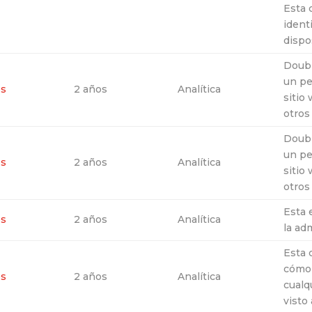
Esta 
ident
dispo
Doubl
un pe
es
2 años
Analítica
sitio
otros 
Doubl
un pe
es
2 años
Analítica
sitio
otros 
Esta 
es
2 años
Analítica
la ad
Esta 
cómo 
es
2 años
Analítica
cualq
visto