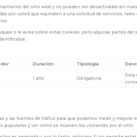
onamiento del sitio web y no pueden ser desactivadas en nuest
as por usted que equivalen a una solicitud de servicios, tale
ios.
quee o le avise sobre estas cookies, pero algunas partes del s
entificable.
edor
Duración
Tipología
Desc
Esta 
1 año
Obligatoria
conse
as y las fuentes de tráfico para que podamos medir y mejorar 
s populares y ver cómo se mueven los visitantes por el sitio.
pilan es agregada y, por lo tanto, anónima. Si no permite est