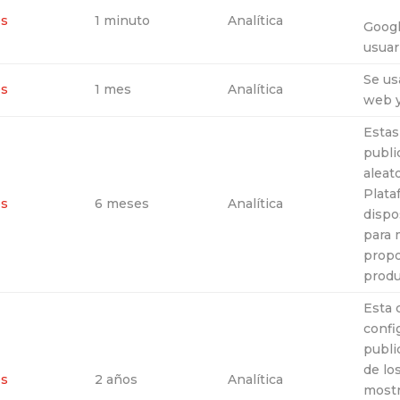
es
1 minuto
Analítica
Googl
usuar
Se us
es
1 mes
Analítica
web y
Estas
publi
aleat
Plata
es
6 meses
Analítica
dispo
para 
propo
produ
Esta 
confi
public
de lo
es
2 años
Analítica
mostr