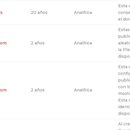
Esta 
es
20 años
Analítica
conse
el do
Estas
publi
com
2 años
Analítica
aleat
la Pl
dispo
Esta 
confi
public
con l
com
2 años
Analítica
mostr
Esta 
ident
dispo
Al cr